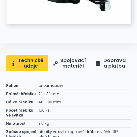
Technické
Spojovací
Doprava
údaje
materiál
a platba
Pohon
pneumatický
Průměr hřebíku
2,1 - 3,1 mm
Délka hřebíku
40 - 90 mm
Počet hřebíků
150 ks
ve svitku
Hmotnost
3,6 kg
Způsob spojení
hřebíky ve svitku spojené drátem v úhlu 16°,
hřebíků
plná hlava