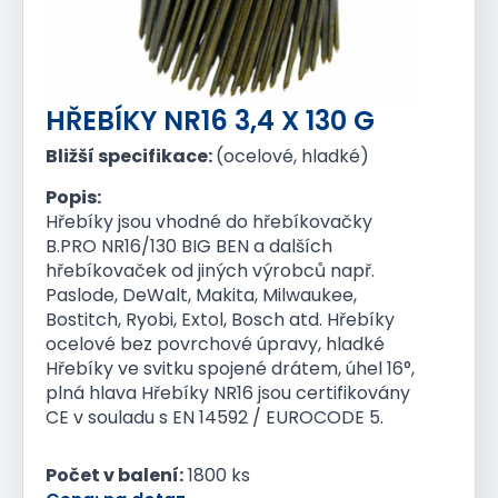
HŘEBÍKY NR16 3,4 X 130 G
Bližší specifikace:
(ocelové, hladké)
Popis:
Hřebíky jsou vhodné do hřebíkovačky
B.PRO NR16/130 BIG BEN a dalších
hřebíkovaček od jiných výrobců např.
Paslode, DeWalt, Makita, Milwaukee,
Bostitch, Ryobi, Extol, Bosch atd. Hřebíky
ocelové bez povrchové úpravy, hladké
Hřebíky ve svitku spojené drátem, úhel 16°,
plná hlava Hřebíky NR16 jsou certifikovány
CE v souladu s EN 14592 / EUROCODE 5.
Počet v balení:
1800 ks