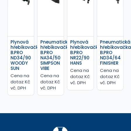
Plynová
Pneumatická
Plynová
Pneumatická
hřebíkovačka
hřebíkovačka
hřebíkovačka
hřebíkovačka
B.PRO
B.PRO
B.PRO
B.PRO
ND34/90
NA34/50
NR22/90
ND34/64
WOODY
SIMPSON
HANS
FINISHER
SUN
VIBE
Cena na
Cena na
Cena na
Cena na
dotaz Kč
dotaz Kč
dotaz Kč
dotaz Kč
vč. DPH
vč. DPH
vč. DPH
vč. DPH