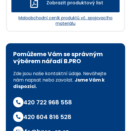
Zobrazit produktový list
Maloobchodní ceník produktů vč. spojovacího
materiálu
Pomůžeme Vám se správným
výběrem nářadí B.PRO
Zde jsou naše kontaktní údaje. Neváhejte
nám napsat nebo zavolat.
Jsme Vám k
dispozici.
+420 722 968 558
+420 604 816 528