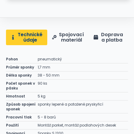
Technické
Spojovací
Doprava
údaje
materiál
a platba
Pohon
pneumatický
Průměr sponky
1,7 mm
Délka sponky
38 - 50 mm
Počet sponek v
90 ks
pásku
Hmotnost
5 kg
Způsob spojení
sponky lepené a potažené pryskyřicí
sponek
Pracovní tlak
5 - 8 barů
Použití
Montáž parket, montáž podlahových desek
Spojovací
Sponky S 1200