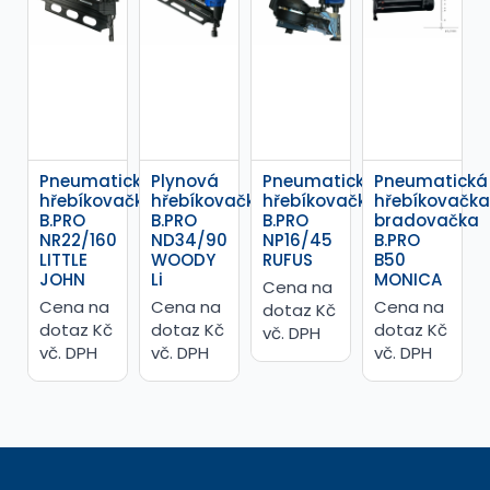
Pneumatická
Plynová
Pneumatická
Pneumatická
hřebíkovačka
hřebíkovačka
hřebíkovačka
hřebíkovačka
B.PRO
B.PRO
B.PRO
bradovačka
NR22/160
ND34/90
NP16/45
B.PRO
LITTLE
WOODY
RUFUS
B50
JOHN
Li
MONICA
Cena na
Cena na
Cena na
Cena na
dotaz Kč
dotaz Kč
dotaz Kč
dotaz Kč
vč. DPH
vč. DPH
vč. DPH
vč. DPH