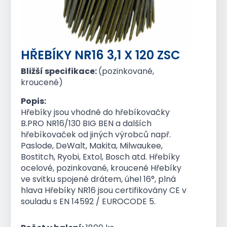
HŘEBÍKY NR16 3,1 X 120 ZSC
Bližší specifikace:
(pozinkované,
kroucené)
Popis:
Hřebíky jsou vhodné do hřebíkovačky
B.PRO NR16/130 BIG BEN a dalších
hřebíkovaček od jiných výrobců např.
Paslode, DeWalt, Makita, Milwaukee,
Bostitch, Ryobi, Extol, Bosch atd. Hřebíky
ocelové, pozinkované, kroucené Hřebíky
ve svitku spojené drátem, úhel 16°, plná
hlava Hřebíky NR16 jsou certifikovány CE v
souladu s EN 14592 / EUROCODE 5.